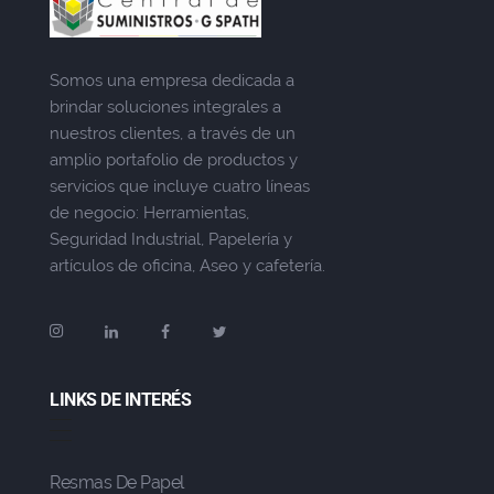
Somos una empresa dedicada a
brindar soluciones integrales a
nuestros clientes, a través de un
amplio portafolio de productos y
servicios que incluye cuatro líneas
de negocio: Herramientas,
Seguridad Industrial, Papelería y
artículos de oficina, Aseo y cafetería.
LINKS DE INTERÉS
Resmas De Papel