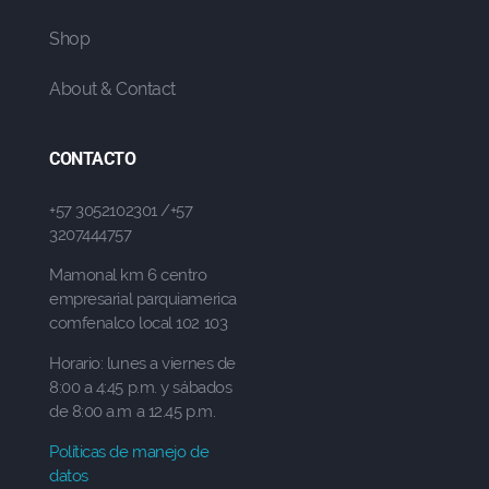
Shop
About & Contact
CONTACTO
+57 3052102301 /+57
3207444757
Mamonal km 6 centro
empresarial parquiamerica
comfenalco local 102 103
Horario: lunes a viernes de
8:00 a 4:45 p.m. y sábados
de 8:00 a.m a 12.45 p.m.
Políticas de manejo de
datos