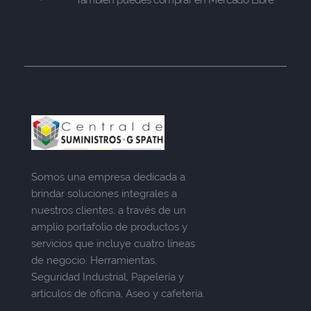
Somos una empresa dedicada a
brindar soluciones integrales a
nuestros clientes, a través de un
amplio portafolio de productos y
servicios que incluye cuatro líneas
de negocio: Herramientas,
Seguridad Industrial, Papelería y
artículos de oficina, Aseo y cafetería.