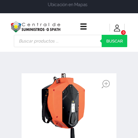
Ubicación en Mapas
0
Central de Suministros Gspath
Suministros y soluciones integrales para su empresa o negocio
BUSCAR
open