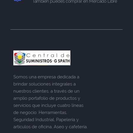
También puedes comprar en Mercado Libre
Somos una empresa dedicada a
brindar soluciones integrales a
nuestros clientes, a través de un
amplio portafolio de productos y
servicios que incluye cuatro líneas
de negocio: Herramientas,
Seguridad Industrial, Papelería y
artículos de oficina, Aseo y cafetería.