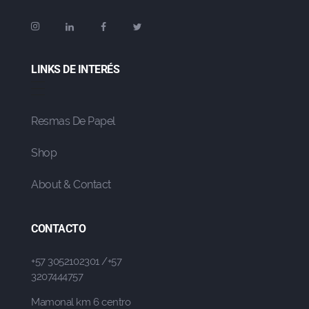
LINKS DE INTERÉS
Resmas De Papel
Shop
About & Contact
CONTACTO
+57 3052102301 /+57
3207444757
Mamonal km 6 centro