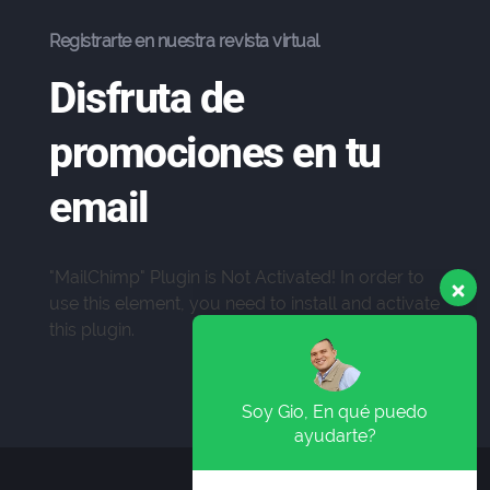
Registrarte en nuestra revista virtual
Disfruta de
promociones en tu
email
"MailChimp" Plugin is Not Activated!
In order to
use this element, you need to install and activate
Soy Gio, En qué puedo
this plugin.
ayudarte?
Recibe asesoría, cotiza o
haz tu pedido por WhatsApp