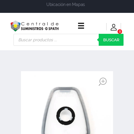
Ubicación en Mapas
0
Central de Suministros Gspath
Suministros y soluciones integrales para su empresa o negocio
BUSCAR
open