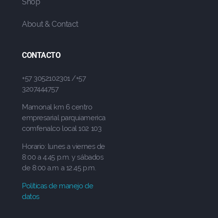
Shop
About & Contact
CONTACTO
+57 3052102301 /+57
3207444757
Mamonal km 6 centro
empresarial parquiamerica
comfenalco local 102 103
Horario: lunes a viernes de
8:00 a 4:45 p.m. y sábados
de 8:00 a.m a 12.45 p.m.
Políticas de manejo de
datos