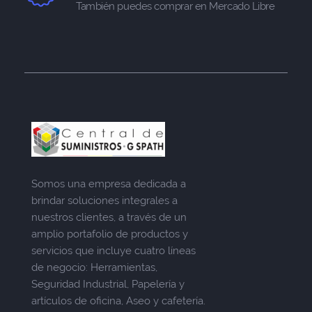
También puedes comprar en Mercado Libre
Somos una empresa dedicada a
brindar soluciones integrales a
nuestros clientes, a través de un
amplio portafolio de productos y
servicios que incluye cuatro líneas
de negocio: Herramientas,
Seguridad Industrial, Papelería y
artículos de oficina, Aseo y cafetería.