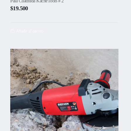
Pala Cuadrada KacheTools # 2
$
19.500
Añadir al carrito