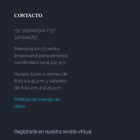
CONTACTO
+57 3052102301 /+57
3207444757
Mamonal km 6 centro
empresarial parquiamerica
comfenalco local 102 103
Horario: lunes a viernes de
8:00 a 4:45 p.m. y sábados
de 8:00 a.m a 12.45 p.m.
Políticas de manejo de
datos
Registrarte en nuestra revista virtual