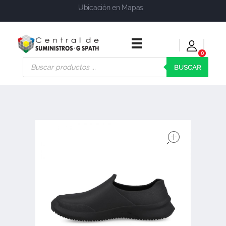
Ubicación en Mapas
0
Central de Suministros Gspath
Suministros y soluciones integrales para su empresa o negocio
BUSCAR
open