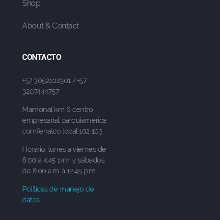
Shop
About & Contact
CONTACTO
+57 3052102301 /+57
3207444757
Mamonal km 6 centro
empresarial parquiamerica
comfenalco local 102 103
Horario: lunes a viernes de
8:00 a 4:45 p.m. y sábados
de 8:00 a.m a 12.45 p.m.
Políticas de manejo de
datos