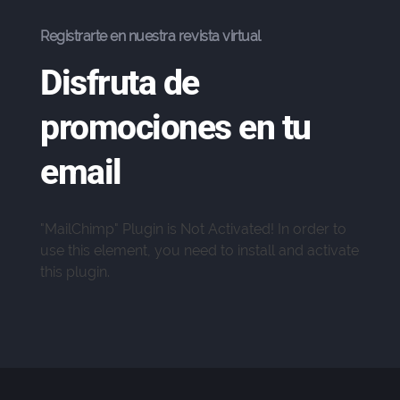
Registrarte en nuestra revista virtual
Disfruta de
promociones en tu
email
"MailChimp" Plugin is Not Activated!
In order to
use this element, you need to install and activate
Soy Gio, En qué puedo
this plugin.
ayudarte?
Recibe asesoría, cotiza o
haz tu pedido por WhatsApp