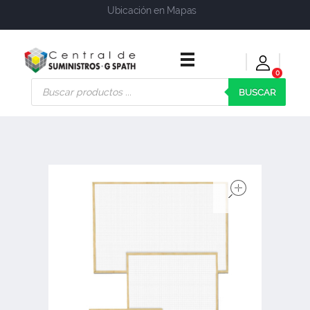
Ubicación en Mapas
0
Central de Suministros Gspath
Suministros y soluciones integrales para su empresa o negocio
BUSCAR
open