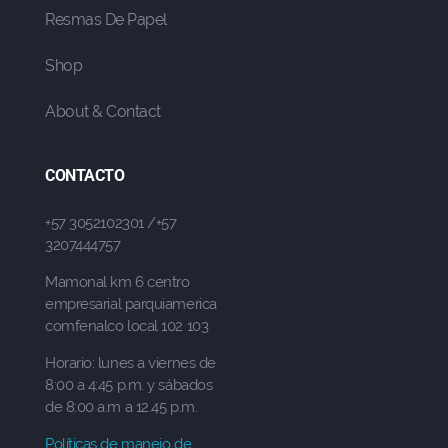
Resmas De Papel
Shop
About & Contact
CONTACTO
+57 3052102301 /+57
3207444757
Mamonal km 6 centro
empresarial parquiamerica
comfenalco local 102 103
Horario: lunes a viernes de
8:00 a 4:45 p.m. y sábados
de 8:00 a.m a 12.45 p.m.
Políticas de manejo de