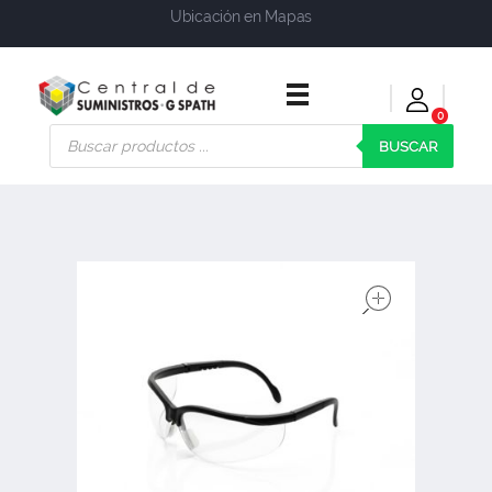
Ubicación en Mapas
0
Central de Suministros Gspath
Suministros y soluciones integrales para su empresa o negocio
BUSCAR
open