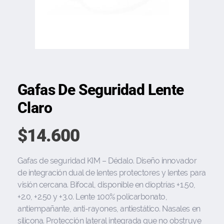
Gafas De Seguridad Lente
Claro
$
14.600
Gafas de seguridad KIM – Dédalo. Diseño innovador
de integración dual de lentes protectores y lentes para
visión cercana. Bifocal, disponible en dioptrías +1.50,
+2.0, +2.50 y +3.0. Lente 100% policarbonato,
antiempañante, anti-rayones, antiestático. Nasales en
silicona. Protección lateral integrada que no obstruye