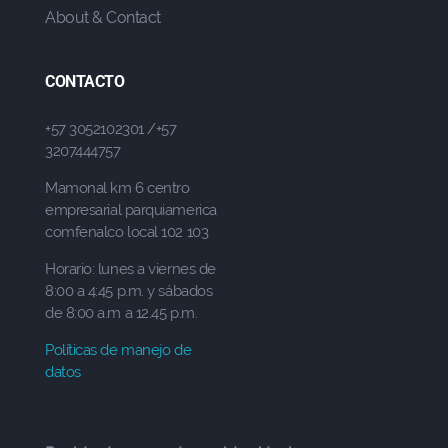
About & Contact
CONTACTO
+57 3052102301 /+57
3207444757
Mamonal km 6 centro
empresarial parquiamerica
comfenalco local 102 103
Horario: lunes a viernes de
8:00 a 4:45 p.m. y sábados
de 8:00 a.m a 12.45 p.m.
Políticas de manejo de
datos