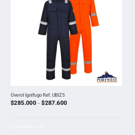
Overol Ignífugo Ref. UBIZ5
$
285.000
$
287.600
–
Añadir al carrito