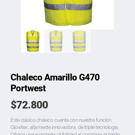
Chaleco Amarillo G470
Portwest
$
72.800
Este clásico chaleco cuenta con nuestra función
Glowtex, altamente innovadora, de triple tecnología.
Ofrece una avanzada visibilidad al combinar el tejido