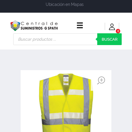
Ubicación en Mapas
0
Central de Suministros Gspath
Suministros y soluciones integrales para su empresa o negocio
BUSCAR
open