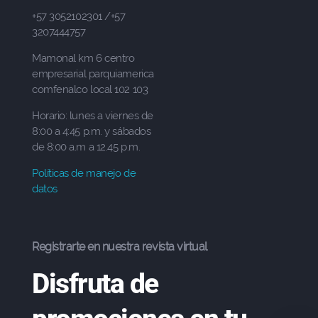
+57 3052102301 /+57
3207444757
Mamonal km 6 centro
empresarial parquiamerica
comfenalco local 102 103
Horario: lunes a viernes de
8:00 a 4:45 p.m. y sábados
de 8:00 a.m a 12.45 p.m.
Políticas de manejo de
datos
Registrarte en nuestra revista virtual
Disfruta de