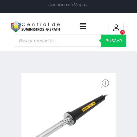
Ubicación en Mapas
0
Central de Suministros Gspath
Suministros y soluciones integrales para su empresa o negocio
BUSCAR
open