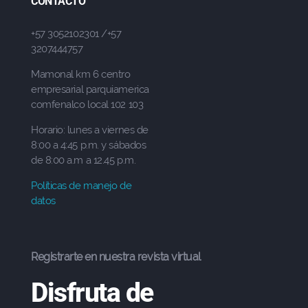
CONTACTO
+57 3052102301 /+57
3207444757
Mamonal km 6 centro
empresarial parquiamerica
comfenalco local 102 103
Horario: lunes a viernes de
8:00 a 4:45 p.m. y sábados
de 8:00 a.m a 12.45 p.m.
Políticas de manejo de
datos
Registrarte en nuestra revista virtual
Disfruta de