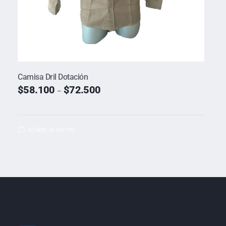
Camisa Dril Dotación
$
58.100
$
72.500
–
Añadir al carrito