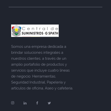
Somos una empresa dedicada a
brindar soluciones integrales a
nuestros clientes, a través de un
amplio portafolio de productos y
servicios que incluye cuatro líneas
de negocio: Herramientas,
Seguridad Industrial, Papelería y
artículos de oficina, Aseo y cafetería.