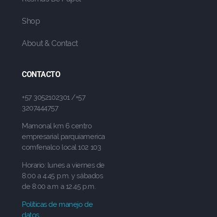
Shop
About & Contact
CONTACTO
+57 3052102301 /+57
3207444757
Mamonal km 6 centro
empresarial parquiamerica
comfenalco local 102 103
Horario: lunes a viernes de
8:00 a 4:45 p.m. y sábados
de 8:00 a.m a 12.45 p.m.
Políticas de manejo de
datos