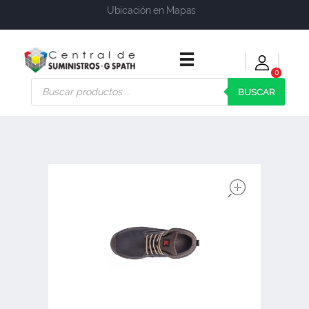
Ubicación en Mapas
0
Central de Suministros Gspath
Suministros y soluciones integrales para su empresa o negocio
BUSCAR
open