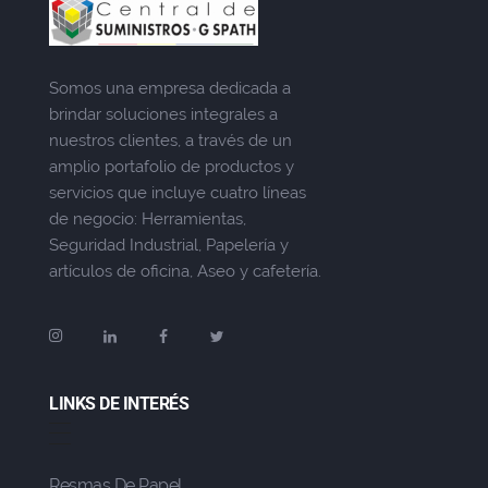
Somos una empresa dedicada a
brindar soluciones integrales a
nuestros clientes, a través de un
amplio portafolio de productos y
servicios que incluye cuatro líneas
de negocio: Herramientas,
Seguridad Industrial, Papelería y
artículos de oficina, Aseo y cafetería.
LINKS DE INTERÉS
Resmas De Papel