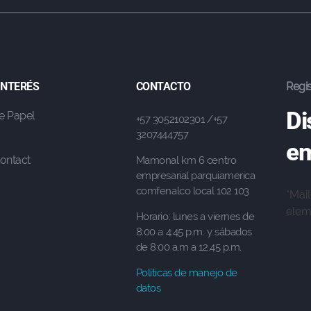
 INTERÉS
CONTACTO
Regis
Di
e Papel
+57 3052102301 /+57
3207444757
em
ontact
Mamonal km 6 centro
empresarial parquiamerica
comfenalco local 102 103
"Mai
eleme
Horario: lunes a viernes de
8:00 a 4:45 p.m. y sábados
de 8:00 a.m a 12.45 p.m.
Políticas de manejo de
datos