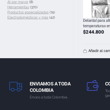
Al por mayor
(8)
Herramientas
(370)
Productos especializados
(74)
Electrodomésticos y más
(42)
Delantal para al
temperaturas e
$
244.800
Añadir al carr
ENVIAMOS A TODA
C
COLOMBIA
To
gar
Envios a toda Colombia .