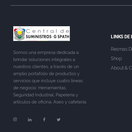
LINKS DE
Resmas D
Somos una empresa dedicada a
Shop
brindar soluciones integrales a
nuestros clientes, a través de un
About & C
amplio portafolio de productos y
servicios que incluye cuatro líneas
de negocio: Herramientas,
Seguridad Industrial, Papelería y
artículos de oficina, Aseo y cafetería.