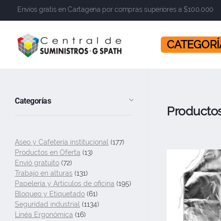
Envíos gratis en Cartagena por compras superiores a $100.000
​​​​​​​ CATEGOR
Central de Suministros Gspath
Suministros y soluciones integrales para su empresa o negocio
Categorías
Producto
Aseo y Cafetería institucional
(177)
Productos en Oferta
(13)
Envió gratuito
(72)
Trabajo en alturas
(131)
Papelería y Artículos de oficina
(195)
Bloqueo y Etiquetado
(61)
Seguridad industrial
(1134)
Linéa Ergonómica
(16)