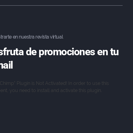
trarte en nuestra revista virtual
sfruta de promociones en tu
ail
lChimp" Plugin is Not Activated!
In order to use this
nt, you need to install and activate this plugin.