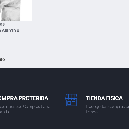
tas
n Aluminio
ito
OMPRA PROTEGIDA
TIENDA FISICA
das nuestras Compras tiene
Recoge tus compras e
antia
tienda