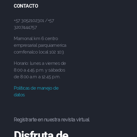
CONTACTO
+57 3052102301 /+57
3207444757
Mamonal km 6 centro
empresarial parquiamerica
comfenalco local 102 103
Horario: lunes a viernes de
8:00 a 4:45 p.m. y sábados
de 8:00 a.m a 12.45 p.m.
Políticas de manejo de
datos
Registrarte en nuestra revista virtual
Disfruta de