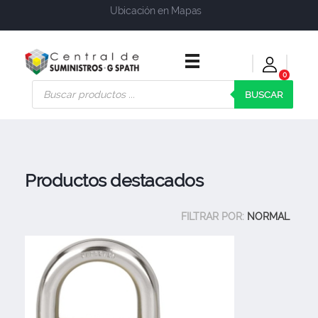
Ubicación en Mapas
0
Central de Suministros Gspath
Suministros y soluciones integrales para su empresa o negocio
BUSCAR
Productos destacados
FILTRAR POR:
NORMAL