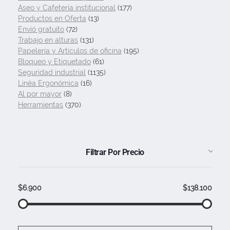
Aseo y Cafetería institucional
(177)
Productos en Oferta
(13)
Envió gratuito
(72)
Trabajo en alturas
(131)
Papelería y Artículos de oficina
(195)
Bloqueo y Etiquetado
(61)
Seguridad industrial
(1135)
Linéa Ergonómica
(16)
Al por mayor
(8)
Herramientas
(370)
Filtrar Por Precio
$6.900
$138.100