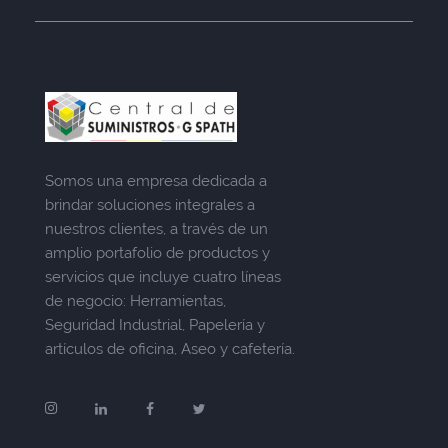
Somos una empresa dedicada a
brindar soluciones integrales a
nuestros clientes, a través de un
amplio portafolio de productos y
servicios que incluye cuatro líneas
de negocio: Herramientas,
Seguridad Industrial, Papelería y
artículos de oficina, Aseo y cafetería.