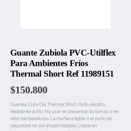
Guante Zubiola PVC-Utilflex
Para Ambientes Fríos
Thermal Short Ref 11989151
$
150.800
Guantes Zubi-Ola Thermal Short. Puño elástico.
Resistente al frío. No usar en presencia de llamas o en
altas temperaturas. La muñeca tejida o el puño de
seguridad no son impermeables. Úsese en