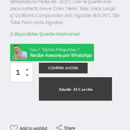
temperaturas hasta de –12.5°C. Usar el guante solo
para contacto breve. Color: Neón. Talla: Única. Largo:
9” (22.86cm). Composición: 20% Algodón. 80% PVC. Dip
Total. Forro 100% Algodón.
2 disponibles (puede reservarse)
Gio / Tienes Preguntas ?
Recibe Asesoría por WhatsApp
Añadir Al Carrito
Share
Add to wishlist