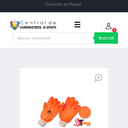
Ubicación en Mapas
0
Central de Suministros Gspath
Suministros y soluciones integrales para su empresa o negocio
BUSCAR
open