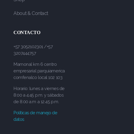
About & Contact
CONTACTO
+57 3052102301 /+57
3207444757
Mamonal km 6 centro
empresarial parquiamerica
comfenalco local 102 103
Horario: lunes a viernes de
8:00 a 4:45 p.m. y sábados
de 8:00 a.m a 12.45 p.m.
Políticas de manejo de
datos